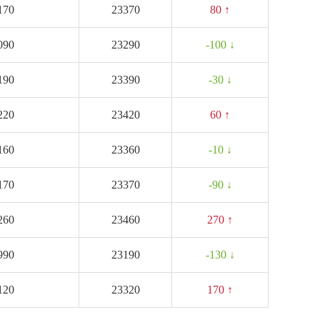
170
23370
80 ↑
090
23290
-100 ↓
190
23390
-30 ↓
220
23420
60 ↑
160
23360
-10 ↓
170
23370
-90 ↓
260
23460
270 ↑
990
23190
-130 ↓
120
23320
170 ↑