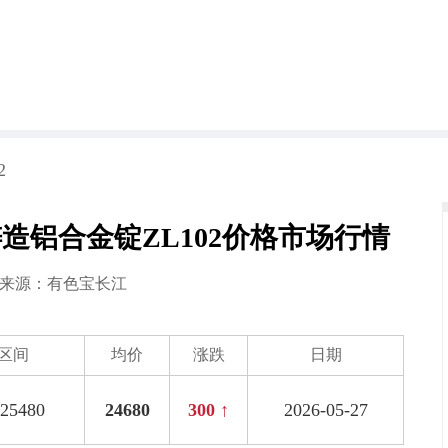
2
江铸造铝合金锭ZL102价格市场行情
7 来源：
有色宝长江
区间
均价
涨跌
日期
-25480
24680
300 ↑
2026-05-27