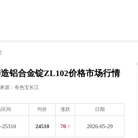
2
江铸造铝合金锭ZL102价格市场行情
9 来源：
有色宝长江
格区间
均价
涨跌
日期
-25310
24510
70 ↑
2026-05-29