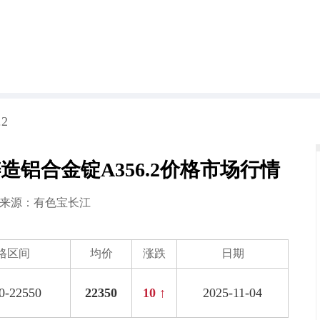
2
铸造铝合金锭A356.2价格市场行情
4 来源：
有色宝长江
格区间
均价
涨跌
日期
0-22550
22350
10 ↑
2025-11-04