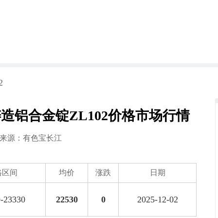
2
江铸造铝合金锭ZL102价格市场行情
2 来源：
有色宝长江
格区间
均价
涨跌
日期
-23330
22530
0
2025-12-02