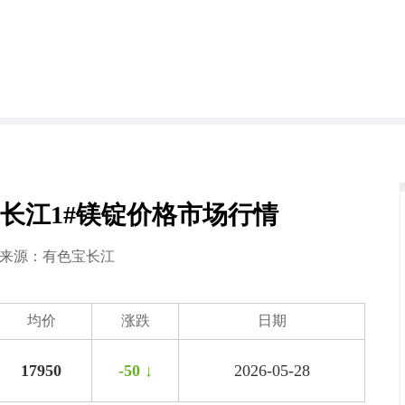
色宝长江1#镁锭价格市场行情
8 来源：
有色宝长江
均价
涨跌
日期
17950
-50 ↓
2026-05-28